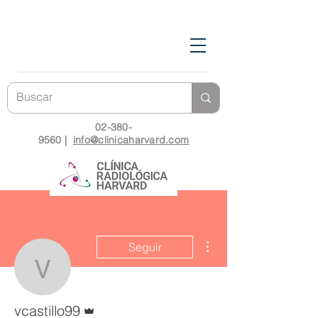
02-380-
9560
|
info@clinicaharvard.com
Más acciones
Seguir
vcastillo99
Administrador
vcastillo99