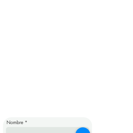
nos
Dirección:
Av. Mariana de
Jesús OE7-02
Edificio Citimed, piso 6.
Teléfono:
02 380 9560
/
0987392731
Email:
info@clinicaharvard.com
Horarios de atención:
Lunes a viernes 07:30 a 20:00
horas.
Sábados 07:30 a 13:00 horas
Nombre